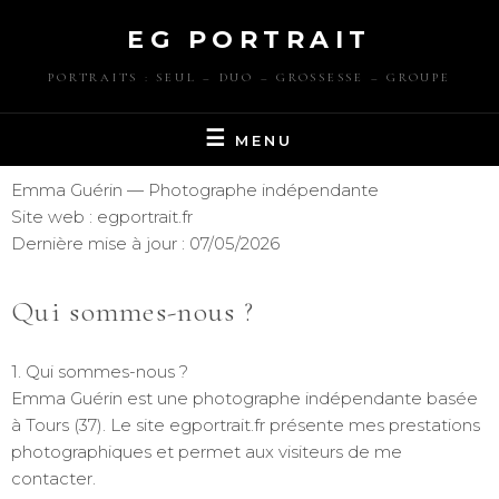
EG PORTRAIT
PORTRAITS : SEUL – DUO – GROSSESSE – GROUPE
MENU
Emma Guérin — Photographe indépendante
Site web : egportrait.fr
Dernière mise à jour : 07/05/2026
Qui sommes-nous ?
1. Qui sommes-nous ?
Emma Guérin est une photographe indépendante basée
à Tours (37). Le site egportrait.fr présente mes prestations
photographiques et permet aux visiteurs de me
contacter.